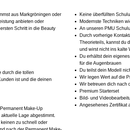
ommst aus Markgröningen oder
Keine überfüllten Schu
istung anbieten oder
Modernste Techniken w
rsten Schritt in die Beauty
An unseren PMU Schulu
Durch vorherige Kontak
Theorieteils, kannst du 
und wirst nicht ins kalt
Du erhältst dein eigenes
für die Augenbrauen
Du teilst dein Modell ni
durch die tollen
Wir legen Wert auf die P
Kunden ist und die deinen
Wir betreuen dich nach 
Premium Starterset
Bild- und Videobearbeit
Angesehenes Zertifikat 
 Permanent Make-Up
 aktuelle Lage abgestimmt.
keinen zu schnell oder
 und nach der Permanent Make-